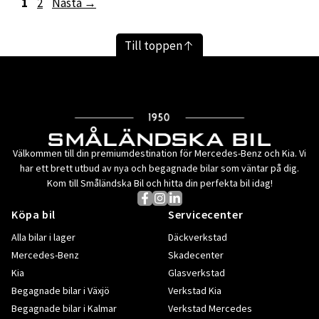
Sida
Sida
1
2
Nästa
→
Till toppen
Välkommen till din premiumdestination för Mercedes-Benz och Kia. Vi
har ett brett utbud av nya och begagnade bilar som väntar på dig.
Kom till Småländska Bil och hitta din perfekta bil idag!
Köpa bil
Servicecenter
Alla bilar i lager
Däckverkstad
Mercedes-Benz
Skadecenter
Kia
Glasverkstad
Begagnade bilar i Växjö
Verkstad Kia
Begagnade bilar i Kalmar
Verkstad Mercedes