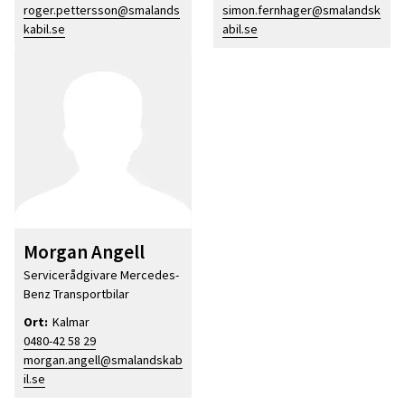
roger.pettersson@smalands
simon.fernhager@smalandsk
kabil.se
abil.se
Morgan Angell
Servicerådgivare Mercedes-
Benz Transportbilar
Ort:
Kalmar
0480-42 58 29
morgan.angell@smalandskab
il.se