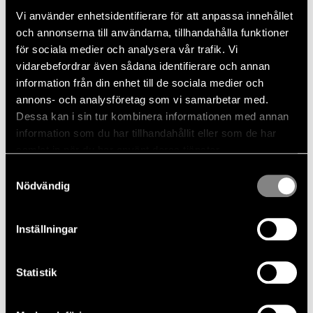
Avtalet skräddarsys efter dina behov och din
Vi använder enhetsidentifierare för att anpassa innehållet
körning. Du väljer själv både avtalstid och
och annonserna till användarna, tillhandahålla funktioner
körsträcka. ServiceCare Complete kan tecknas inom
för sociala medier och analysera vår trafik. Vi
24 månader från bilens första registreringsdatum,
vidarebefordrar även sådana identifierare och annan
förutsatt att bilen inte har gått mer än 5 000 mil när
information från din enhet till de sociala medier och
avtalet startar.
annons- och analysföretag som vi samarbetar med.
Dessa kan i sin tur kombinera informationen med annan
Hör gärna av dig till oss på Småländska Bil om du vill
information som du har tillhandahållit eller som de har
veta mer eller teckna ett serviceavtal.
samlat in när du har använt deras tjänster.
Samtyckesval
Nödvändig
Inställningar
Statistik