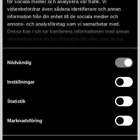
för sociala medier och analysera vår trafik. Vi
utan kompromisser, oavsett om det är dynamiskt eller lyxigt.
vidarebefordrar även sådana identifierare och annan
information från din enhet till de sociala medier och
annons- och analysföretag som vi samarbetar med.
Dessa kan i sin tur kombinera informationen med annan
information som du har tillhandahållit eller som de har
samlat in när du har använt deras tjänster.
Samtyckesval
Nödvändig
Inställningar
Nercabbat
Statistik
På bara 15 sekunder ger det automatiska tygsuflettsystemet i
Mercedes-AMG SL dig en egen plats i solen. Med taket nere
Marknadsföring
imponerar Roadstern med enastående komfort året runt. Även
när det är kallt ute skapar AIRSCARF och den automatiska
klimatanläggningen en bekväm atmosfär.