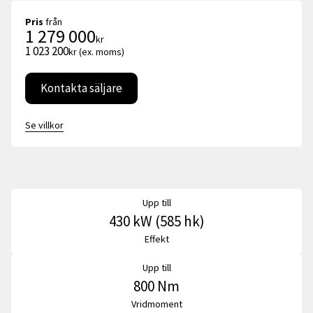
Pris
från
1 279 000
kr
1 023 200
kr (ex. moms)
Kontakta säljare
Se villkor
Upp till
430 kW (585 hk)
Effekt
Upp till
800 Nm
Vridmoment