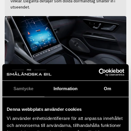
vinklar. Eleganta detaljer som dolda dörrhandtag smälter in i
utseendet.
Samtycke
Information
Om
Interiör
Inuti Mercedes-AMG SL får alla passagerare enastående
Denna webbplats använder cookies
komfort och den äkta körupplevelsen av en sportig cabriolet.
Vi använder enhetsidentifierare för att anpassa innehållet
Många sätesalternativ, högteknologiska extrafunktioner och
och annonserna till användarna, tillhandahålla funktioner
klädslar framhäver bilens unika karaktär. SL står för sportig lyx