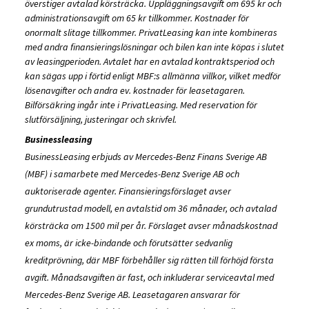
överstiger avtalad körsträcka. Uppläggningsavgift om 695 kr och
administrationsavgift om 65 kr tillkommer. Kostnader för
onormalt slitage tillkommer. PrivatLeasing kan inte kombineras
med andra finansieringslösningar och bilen kan inte köpas i slutet
av leasingperioden. Avtalet har en avtalad kontraktsperiod och
kan sägas upp i förtid enligt MBF:s allmänna villkor, vilket medför
lösenavgifter och andra ev. kostnader för leasetagaren.
Bilförsäkring ingår inte i PrivatLeasing. Med reservation för
slutförsäljning, justeringar och skrivfel.
Businessleasing
BusinessLeasing erbjuds av Mercedes-Benz Finans Sverige AB
(MBF) i samarbete med Mercedes-Benz Sverige AB och
auktoriserade agenter. Finansieringsförslaget avser
grundutrustad modell, en avtalstid om 36 månader, och avtalad
körsträcka om 1500 mil per år. Förslaget avser månadskostnad
ex moms, är icke-bindande och förutsätter sedvanlig
kreditprövning, där MBF förbehåller sig rätten till förhöjd första
avgift. Månadsavgiften är fast, och inkluderar serviceavtal med
Mercedes-Benz Sverige AB. Leasetagaren ansvarar för