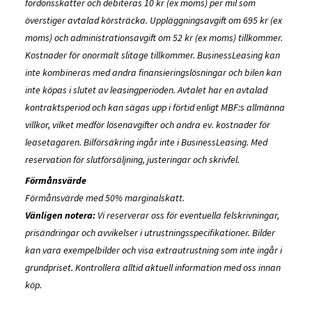
fordonsskatter och debiteras 10 kr (ex moms) per mil som
överstiger avtalad körsträcka. Uppläggningsavgift om 695 kr (ex
moms) och administrationsavgift om 52 kr (ex moms) tillkommer.
Kostnader för onormalt slitage tillkommer. BusinessLeasing kan
inte kombineras med andra finansieringslösningar och bilen kan
inte köpas i slutet av leasingperioden. Avtalet har en avtalad
kontraktsperiod och kan sägas upp i förtid enligt MBF:s allmänna
villkor, vilket medför lösenavgifter och andra ev. kostnader för
leasetagaren. Bilförsäkring ingår inte i BusinessLeasing. Med
reservation för slutförsäljning, justeringar och skrivfel.
Förmånsvärde
Förmånsvärde med 50% marginalskatt.
Vänligen notera:
Vi reserverar oss för eventuella felskrivningar,
prisändringar och avvikelser i utrustningsspecifikationer. Bilder
kan vara exempelbilder och visa extrautrustning som inte ingår i
grundpriset. Kontrollera alltid aktuell information med oss innan
köp.