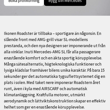
Boka provkörning
Bygg din Mercedes
Ikonen Roadster är tillbaka – sportigare än någonsin. En
slående front med AMG-grill visar SL-modellens
prestanda, och den nya designen ser imponerande ut från
alla vinklar. Inuti Mercedes-AMG SL får alla passagerare
enastående komfort och en äkta sportig körupplevelse.
Många sätesalternativ, högteknologiska funktioner och
lyxiga klädslar framhäver bilens unika karaktär. På bara 15
sekunder ger det automatiska tygsuflettsystemet dig en
plats i solen. Med taket nere imponerar Roadstern året
runt, även i kyla med AIRSCARF och automatisk
klimatanläggning. Kraftfulla motorer, utmärkt
aerodynamik och lättviktskonstruktion skapar en effektiv
helhet som ger en enastående körupplevelse.