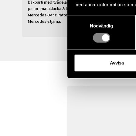
bakparti med tvådelade baklyktor,
utöver 
med annan information som du 
panoramataklucka & kylarinklädnad med
paket fo
Mercedes-Benz Pattern och integrerad
av. Bak
Samtyckesval
Mercedes-stjärna.
generös
Nödvändig
komfort
Avvisa