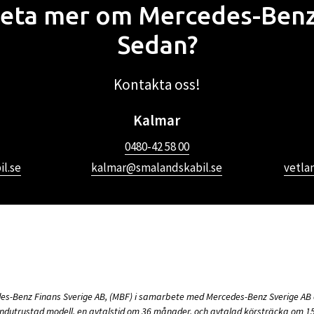
 veta mer om Mercedes-Benz
Sedan?
Kontakta oss!
Kalmar
0480-42 58 00
l.se
kalmar@smalandskabil.se
vetla
des-Benz Finans Sverige AB, (MBF) i samarbete med Mercedes-Benz Sverige AB 
undutrustad modell, en avtalstid om 36 månader, och avtalad körsträcka om 1500