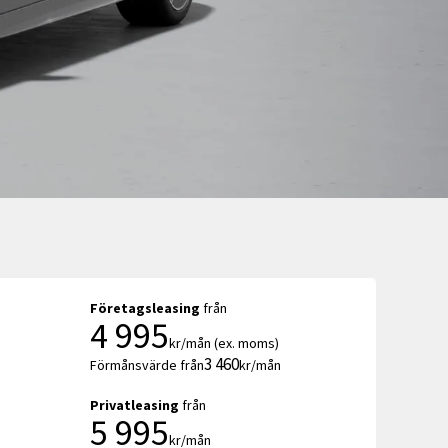
Företagsleasing
från
4 995
kr/mån (ex. moms)
3 460
Förmånsvärde från
kr/mån
Privatleasing
från
5 995
kr/mån