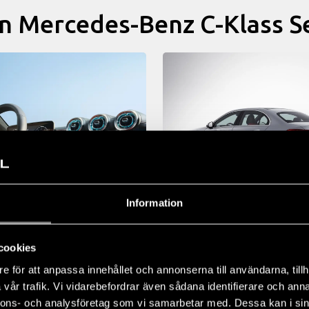
ån Mercedes-Benz C-Klass 
Information
iör
Laddhybrid
cookies
e för att anpassa innehållet och annonserna till användarna, tillh
kt in i minsta detalj med
Denna drivlina kombinerar elbil
oner som tar en självklar plats i
fördelar, såsom att köra lokalt 
vår trafik. Vi vidarebefordrar även sådana identifierare och anna
tiga interiören. Upplev komfort
utsläpp, med förbränningsmoto
nnons- och analysföretag som vi samarbetar med. Dessa kan i sin