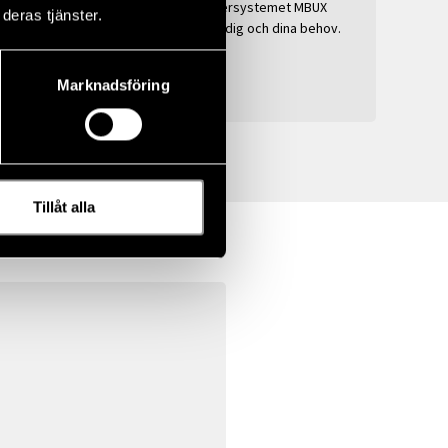
ga
Multimediemanöversystemet MBUX
deras tjänster.
anpassar sig efter dig och dina behov.
Marknadsföring
Tillåt alla