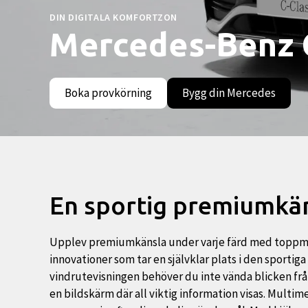
DIN DIGITALA KOMFORTZON
Mercedes-Benz 
Boka provkörning
Bygg din Mercedes
En sportig premiumkä
Upplev premiumkänsla under varje färd med toppm
innovationer som tar en självklar plats i den sportiga
vindrutevisningen behöver du inte vända blicken från 
en bildskärm där all viktig information visas. Mu