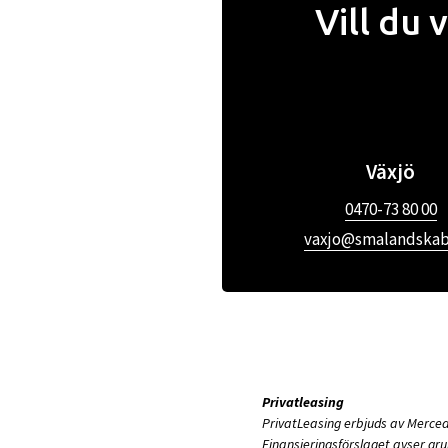
Vill du
Växjö
0470-73 80 00
vaxjo@smalandskabi
Privatleasing
PrivatLeasing erbjuds av Merce
Finansieringsförslaget avser gr