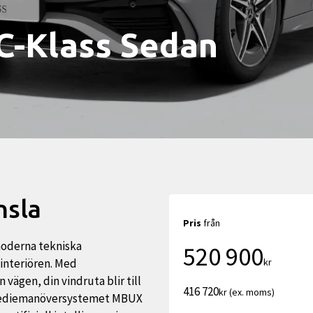
C-Klass Sedan
nsla
Pris
från
oderna tekniska
520 900
kr
 interiören. Med
vägen, din vindruta blir till
416 720
kr (ex. moms)
ltimediemanöversystemet MBUX