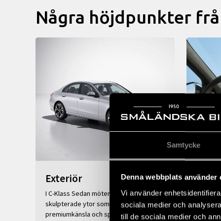
Några höjdpunkter fr
Samtycke
Exteriör
Inter
Denna webbplats använder 
Vi använder enhetsidentifierar
I C-Klass Sedan möter rena linjer elegant
Genomtän
skulpterade ytor som förenar
innovati
sociala medier och analysera 
premiumkänsla och sportighet. Markant
den spor
till de sociala medier och a