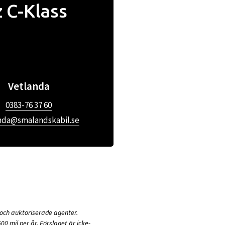
 C-Klass
Vetlanda
0383-76 37 60
nda@smalandskabil.se
och auktoriserade agenter.
 mil per år. Förslaget är icke-