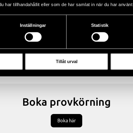
det vanliga, med ENERGIZING-
oberoende och räckvidd på lån
har tillhandahållit eller som de har samlat in när du har använt 
kuserar på att du ska slappna
sträckor.
sätespassagerarna har också
t med benutrymme för ökad
Inställningar
Statistik
.
Tillåt urval
Boka provkörning
Boka här