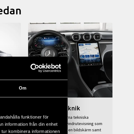
Sedan
Om
Innovativ teknik
andahålla funktioner för
ens
Upplev toppmoderna tekniska
utan CO2-
innovationer som vindrutevisning som
n information från din enhet
rns
gör din vindruta till en bildskärm samt
 tur kombinera informationen