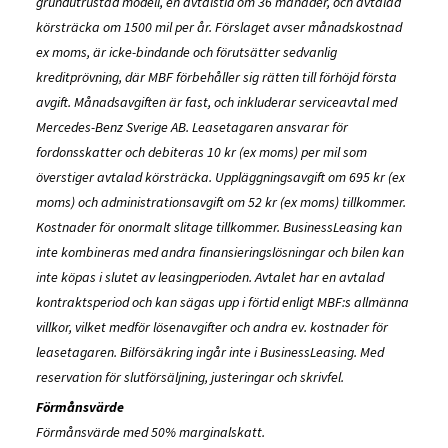
grundutrustad modell, en avtalstid om 36 månader, och avtalad
körsträcka om 1500 mil per år. Förslaget avser månadskostnad
ex moms, är icke-bindande och förutsätter sedvanlig
kreditprövning, där MBF förbehåller sig rätten till förhöjd första
avgift. Månadsavgiften är fast, och inkluderar serviceavtal med
Mercedes-Benz Sverige AB. Leasetagaren ansvarar för
fordonsskatter och debiteras 10 kr (ex moms) per mil som
överstiger avtalad körsträcka. Uppläggningsavgift om 695 kr (ex
moms) och administrationsavgift om 52 kr (ex moms) tillkommer.
Kostnader för onormalt slitage tillkommer. BusinessLeasing kan
inte kombineras med andra finansieringslösningar och bilen kan
inte köpas i slutet av leasingperioden. Avtalet har en avtalad
kontraktsperiod och kan sägas upp i förtid enligt MBF:s allmänna
villkor, vilket medför lösenavgifter och andra ev. kostnader för
leasetagaren. Bilförsäkring ingår inte i BusinessLeasing. Med
reservation för slutförsäljning, justeringar och skrivfel.
Förmånsvärde
Förmånsvärde med 50% marginalskatt.