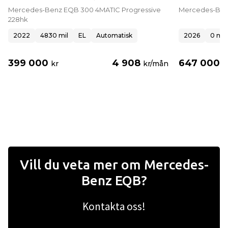
Mercedes-Benz EQB 300 4MATIC Progressive
Mercedes-Benz
228hk
2022
4830 mil
EL
Automatisk
2026
0 mil
399 000
4 908
647 000
kr
kr/mån
k
Vill du veta mer om Mercedes-
Benz EQB?
Kontakta oss!