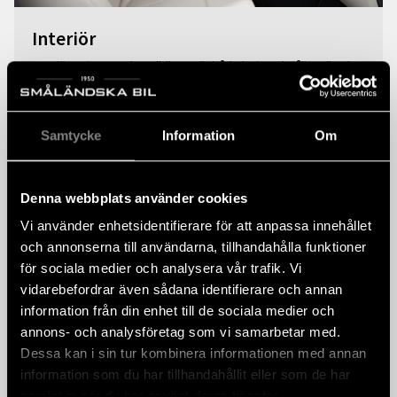
Interiör
Interiören i
Mercedes elbil
EQB är både lyxig och tålig. Bilen har
aluminiumdetaljer och luftventiler som ser ut som turbiner,
vilket ger den en känsla av att klara terräng. Det finns gott om
plats och smarta funktioner, som en modern och helt digital
Samtycke
Information
Om
skärm för förarinformation. EQB är en pålitlig följeslagare redo
att ta dig vart du vill.
Denna webbplats använder cookies
Vi använder enhetsidentifierare för att anpassa innehållet
och annonserna till användarna, tillhandahålla funktioner
för sociala medier och analysera vår trafik. Vi
vidarebefordrar även sådana identifierare och annan
information från din enhet till de sociala medier och
annons- och analysföretag som vi samarbetar med.
Dessa kan i sin tur kombinera informationen med annan
information som du har tillhandahållit eller som de har
samlat in när du har använt deras tjänster.