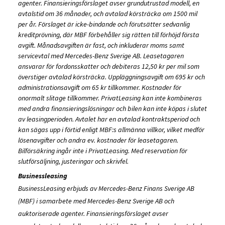
agenter. Finansieringsförslaget avser grundutrustad modell, en
avtalstid om 36 månader, och avtalad körsträcka om 1500 mil
per år. Förslaget är icke-bindande och förutsätter sedvanlig
kreditprövning, där MBF förbehåller sig rätten till förhöjd första
avgift. Månadsavgiften är fast, och inkluderar moms samt
servicevtal med Mercedes-Benz Sverige AB. Leasetagaren
ansvarar för fordonsskatter och debiteras 12,50 kr per mil som
överstiger avtalad körsträcka. Uppläggningsavgift om 695 kr och
administrationsavgift om 65 kr tillkommer. Kostnader för
onormalt slitage tillkommer. PrivatLeasing kan inte kombineras
med andra finansieringslösningar och bilen kan inte köpas i slutet
av leasingperioden. Avtalet har en avtalad kontraktsperiod och
kan sägas upp i förtid enligt MBF:s allmänna villkor, vilket medför
lösenavgifter och andra ev. kostnader för leasetagaren.
Bilförsäkring ingår inte i PrivatLeasing. Med reservation för
slutförsäljning, justeringar och skrivfel.
Businessleasing
BusinessLeasing erbjuds av Mercedes-Benz Finans Sverige AB
(MBF) i samarbete med Mercedes-Benz Sverige AB och
auktoriserade agenter. Finansieringsförslaget avser