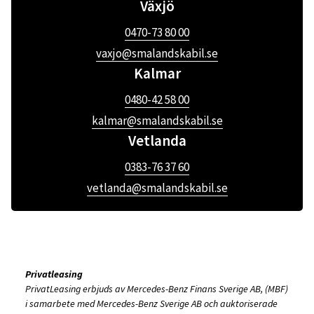
Växjö
0470-73 80 00
vaxjo@smalandskabil.se
Kalmar
0480-42 58 00
kalmar@smalandskabil.se
Vetlanda
0383-76 37 60
vetlanda@smalandskabil.se
Privatleasing
PrivatLeasing erbjuds av Mercedes-Benz Finans Sverige AB, (MBF)
i samarbete med Mercedes-Benz Sverige AB och auktoriserade