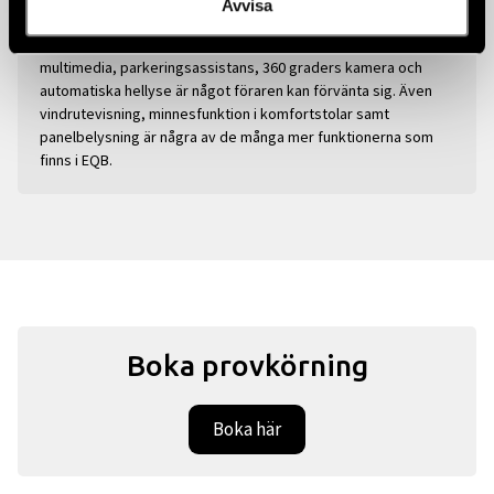
Avvisa
Teknik
Enastående teknik utlovas i EQB där funktioner så som
multimedia, parkeringsassistans, 360 graders kamera och
automatiska hellyse är något föraren kan förvänta sig. Även
vindrutevisning, minnesfunktion i komfortstolar samt
panelbelysning är några av de många mer funktionerna som
finns i EQB.
Boka provkörning
Boka här