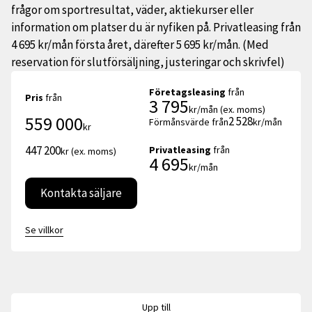
frågor om sportresultat, väder, aktiekurser eller
information om platser du är nyfiken på. Privatleasing från
4 695 kr/mån första året, därefter 5 695 kr/mån. (Med
reservation för slutförsäljning, justeringar och skrivfel)
Företagsleasing
från
Pris
från
3 795
kr/mån (ex. moms)
559 000
2 528
Förmånsvärde från
kr/mån
kr
447 200
Privatleasing
från
kr (ex. moms)
4 695
kr/mån
Kontakta säljare
Se villkor
Upp till