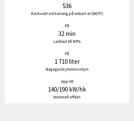
536
Räckvidd vid körning på enbart el (WLTP)
På
32 min
Laddad till 80%
På
1 710 liter
Bagageutrymmesvolym
Upp till
140/190 kW/hk
Nominell effekt