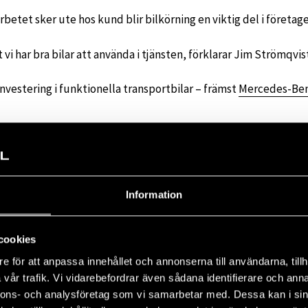
rbetet sker ute hos kund blir bilkörning en viktig del i företag
 vi har bra bilar att använda i tjänsten, förklarar Jim Strömqvis
vestering i funktionella transportbilar – främst
Mercedes-Ben
a produkt och de har alltid tagit väl hand om våra bilar. De är 
stad och alla är riktigt trevliga, berättar Jim Strömqvist.
Information
cookies
e för att anpassa innehållet och annonserna till användarna, tillh
vår trafik. Vi vidarebefordrar även sådana identifierare och anna
nnons- och analysföretag som vi samarbetar med. Dessa kan i sin