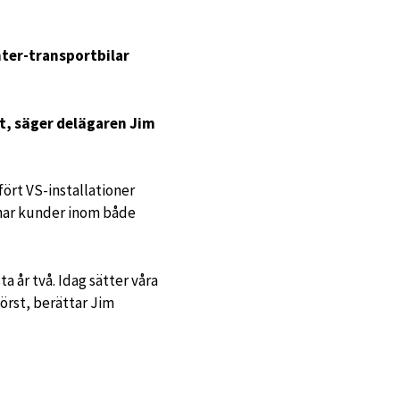
ter-transportbilar
kt, säger delägaren Jim
ört VS-installationer
 har kunder inom både
 år två. Idag sätter våra
örst, berättar Jim