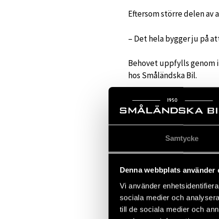
Eftersom större delen av a
– Det hela bygger ju på att
Behovet uppfylls genom in
hos Småländska Bil.
– Småländska bil har en br
har en pålitlig serviceverk
Samtycke
Denna webbplats använder 
Vi använder enhetsidentifierar
sociala medier och analysera 
till de sociala medier och a