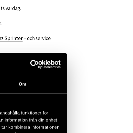
ets vardag.
t.
z Sprinter
– och service
snabba på att ta kontakt,
Om
andahålla funktioner för
n information från din enhet
 tur kombinera informationen