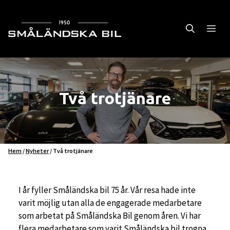
Hoppa
till
Me
innehåll
Bilar
Servicecenter
Två trotjänare
Företag
Kampanjer
Hem
/
Nyheter
/
Två trotjänare
Öppettider/Kontakt
I år fyller Småländska bil 75 år. Vår resa hade inte
varit möjlig utan alla de engagerade medarbetare
Om oss
som arbetat på Småländska Bil genom åren. Vi har
flera medarbetare som varit Småländska bil trogna