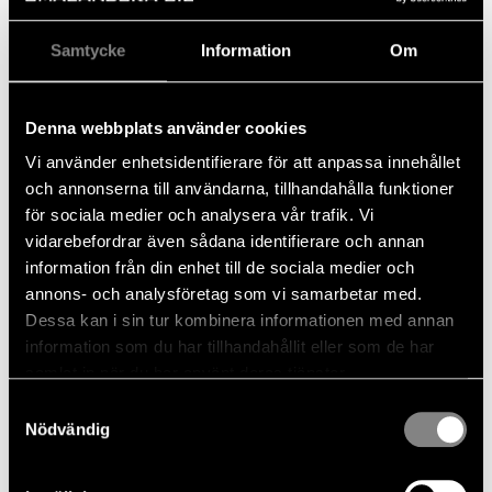
Samtycke
Information
Om
Sonny Karlsson, reservdelar, Växjö.
Ulrik lever sin dröm i
Denna webbplats använder cookies
bilhallen sedan 1997
Vi använder enhetsidentifierare för att anpassa innehållet
och annonserna till användarna, tillhandahålla funktioner
för sociala medier och analysera vår trafik. Vi
När anställdes du på företaget?
vidarebefordrar även sådana identifierare och annan
– 1997, så jag har jobbat här i 28 år. Min dröm var att
information från din enhet till de sociala medier och
bli bilförsäljare – och efter att jag hade gått en
annons- och analysföretag som vi samarbetar med.
utbildning hos Bilakademin i Helsingborg fick jag
Dessa kan i sin tur kombinera informationen med annan
chansen.
information som du har tillhandahållit eller som de har
samlat in när du har använt deras tjänster.
Vad var det som lockade?
Samtyckesval
– Kundkontakten. Det tycker jag fortfarande är det
Nödvändig
bästa med jobbet. Allra roligast är det med
återvändande kunder – och när barn och barnbarn